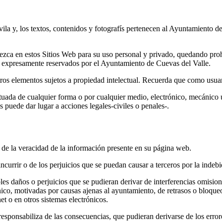
Ávila y, los textos, contenidos y fotografís pertenecen al Ayuntamiento 
rezca en estos Sitios Web para su uso personal y privado, quedando proh
tán expresamente reservados por el Ayuntamiento de Cuevas del Valle.
os elementos sujetos a propiedad intelectual. Recuerda que como usuari
uada de cualquier forma o por cualquier medio, electrónico, mecánico u 
 puede dar lugar a acciones legales-civiles o penales-.
de la veracidad de la información presente en su página web.
ncurrir o de los perjuicios que se puedan causar a terceros por la indebid
s daños o perjuicios que se pudieran derivar de interferencias omisiones
ico, motivadas por causas ajenas al ayuntamiento, de retrasos o bloqueo
et o en otros sistemas electrónicos.
responsabiliza de las consecuencias, que pudieran derivarse de los erro