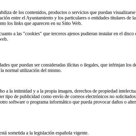
liza de los contenidos, productos o servicios que puedan visualizarse m
ación entre el Ayuntamiento y los particulares o entidades titulares de
nto los links que aparecen en su Sitio Web.
anto a las "cookies" que terceros ajenos pudieran instalar en el disco d
 web.
idades que puedan ser consideradas ilícitas o ilegales, que infrinjan los
r la normal utilización del mismo.
o a la intimidad y a la propia imagen, derechos de propiedad intelectual 
er tipo de publicidad como envío de correos electrónicos no solicitado
r otro software o programa informático que pueda provocar daños o alter
tá sometida a la legislación española vigente.